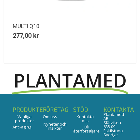
MULTI Q10
277,00
kr
PLANTAMED
PRODUKTER
FÖRETAG
STÖD
KONTAKTA
Plantamed
Vanliga
Om oss
Kontakta
AB
produkter
oss
Slätviken
Nyheter och
635 09
Anti-aging
Bli
insikter
Eskilstuna
återförsäljare
Sverige