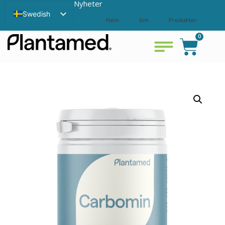
Nyheter
Swedish
Hem
Om
Produkter
English
0
Bli återförsäljare
Kontakta
Visa varukorg
Chinese