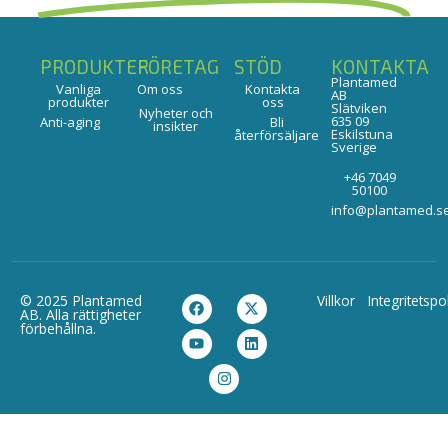
PRODUKTER
FÖRETAG
STÖD
KONTAKTA
Plantamed
Vanliga
Om oss
Kontakta
AB
produkter
oss
Slätviken
Nyheter och
635 09
Anti-aging
Bli
insikter
Eskilstuna
återförsäljare
Sverige
+46 7049
50100
info@plantamed.s
© 2025 Plantamed
Villkor
Integritetspo
AB. Alla rättigheter
förbehållna.