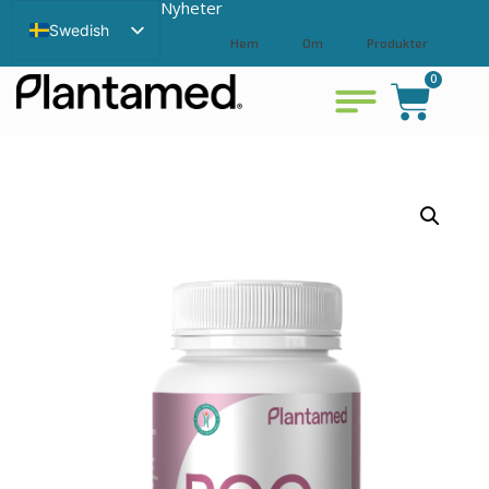
Nyheter
Swedish
Hem
Om
Produkter
English
0
Bli återförsäljare
Kontakta
Visa varukorg
Chinese