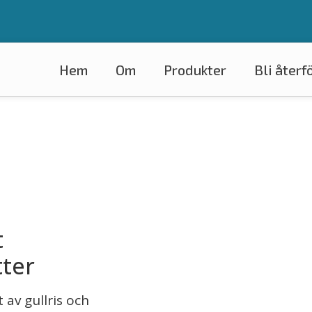
Om
Produkter
Bli återf
t
tter
 av gullris och