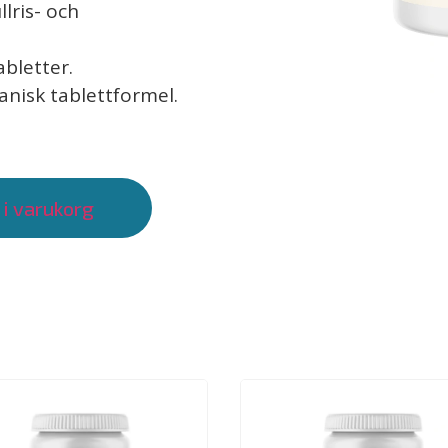
lris- och
abletter.
nisk tablettformel.
 i varukorg