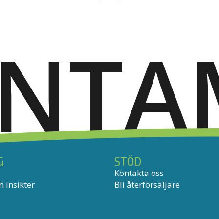
ANTA
G
STÖD
Kontakta oss
 insikter
Bli återförsäljare