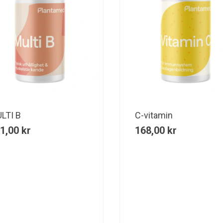
LTI B
C-vitamin
1,00
kr
168,00
kr