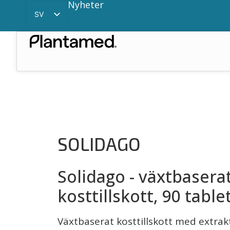
Nyheter
SV
EN
CN
SOLIDAGO
Solidago - växtbasera
kosttillskott, 90 table
Växtbaserat kosttillskott med extrakt