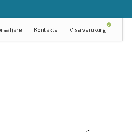
0
örsäljare
Kontakta