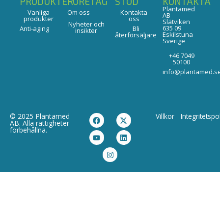
PRODUKTER
FÖRETAG
STÖD
KONTAKTA
Plantamed
Vanliga
Om oss
Kontakta
AB
produkter
oss
Slätviken
Nyheter och
635 09
Anti-aging
Bli
insikter
Eskilstuna
återförsäljare
Sverige
+46 7049
50100
info@plantamed.s
© 2025 Plantamed
Villkor
Integritetspo
AB. Alla rättigheter
förbehållna.