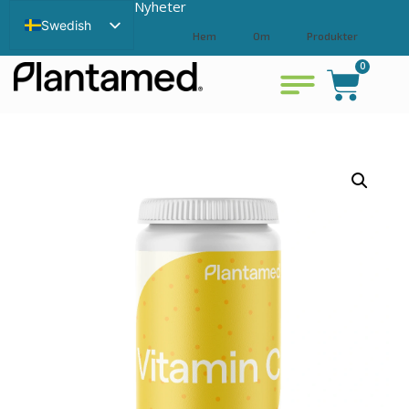
Nyheter
Swedish
Hem
Om
Produkter
English
0
Bli återförsäljare
Kontakta
Visa varukorg
Chinese