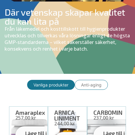
Där vetenskap skapar kvalitet
du kan lita på
Från läkemedel och kosttillskott till hygienprodukter
utvecklas och tillverkas våra lösningar enligt de högsta
GMP-standarderna – vilket säkerställer säkerhet,
konsekvens och renhet i varje batch.
Vanliga produkter
Anti-aging
Amaraplex
ARNICA
CARBOMIN
257,00 kr
237,00 kr
LINIMENT
244,00 kr
Lägg till i
Lägg till i