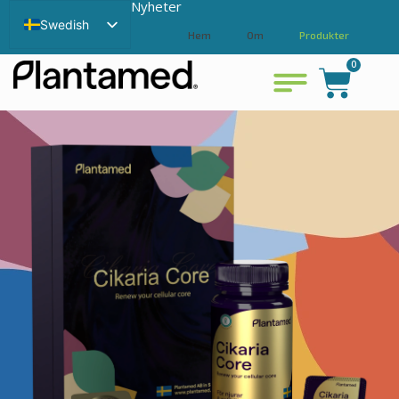
Nyheter
Swedish
Hem
Om
Produkter
English
0
Bli återförsäljare
Kontakta
Visa varukorg
Chinese