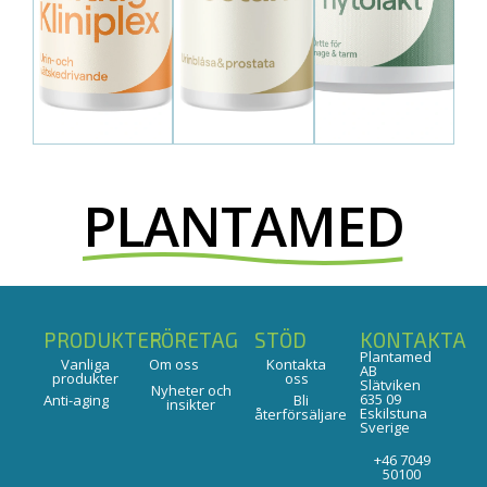
PLANTAMED
PRODUKTER
FÖRETAG
STÖD
KONTAKTA
Plantamed
Vanliga
Om oss
Kontakta
AB
produkter
oss
Slätviken
Nyheter och
635 09
Anti-aging
Bli
insikter
Eskilstuna
återförsäljare
Sverige
+46 7049
50100